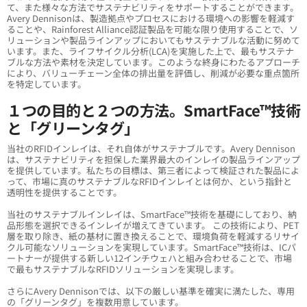
て、また様々な方法でサステナビリティをサポートすることができます。
Avery Dennisonは、製造拠点やプロセスにおける環境への影響を軽減す
ることや、Rainforest Alliance認証製品を可能な限り使用することで、ソ
リューションや製品ラインアップにおいてもサステナブルな活動に努めて
います。また、ライフサイクル分析(LCA)を実施した上で、最もサステナ
ブルな方法や素材を決定しています。このような終身にわたるアプローチ
により、バリューチェーン全体の排出量を評価し、削減が必要な重点箇所
を特定しています。
１つの目的と２つの方法。SmartFace™技術
と「グリーンタグ」
当社のRFIDインレイは、それ自体がサステナブルです。Avery Dennison
は、サステナビリティを担保した業界最大のインレイの製品ラインアップ
を提供しています。私たちの目標は、第三者によって検証された製品によ
って、市場に真のサステナブルなRFIDインレイとは何か、という指針と
透明性を提供することです。
当社のサステナブルインレイは、SmartFace™技術を基礎にしており、納
品形態を選択できるインレイが増えてきています。 この技術により、PET
層を取り除き、紙の基材に置き換えることで、環境負荷を軽減するリサイ
クル可能なソリューションを実現しています。SmartFace™技術は、ICパ
ートナーが提供する新しい12インチウェハと組み合わせることで、市場
で最もサステナブルなRFIDソリューションを実現します。
さらにAvery Dennisonでは、以下の厳しい基準を確実に満たした、専用
の「グリーンタグ」を複数用意しています。