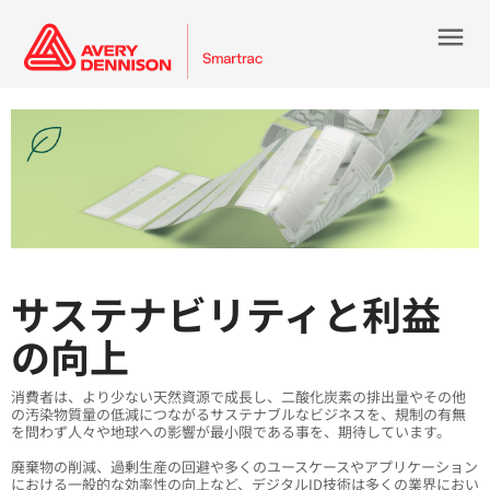
menu
サステナビリティと利益
の向上
消費者は、より少ない天然資源で成長し、二酸化炭素の排出量やその他
の汚染物質量の低減につながるサステナブルなビジネスを、規制の有無
を問わず人々や地球への影響が最小限である事を、期待しています。
廃棄物の削減、過剰生産の回避や多くのユースケースやアプリケーション
における一般的な効率性の向上など、デジタルID技術は多くの業界におい