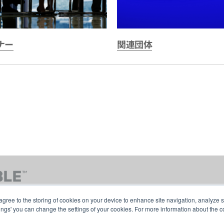
ナー
関連団体
agree to the storing of cookies on your device to enhance site navigation, analyze s
tings' you can change the settings of your cookies. For more information about the c