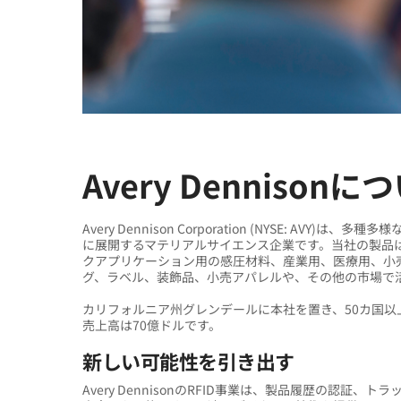
Avery Dennisonに
Avery Dennison Corporation (NYSE: 
に展開するマテリアルサイエンス企業です。当社の製品
クアプリケーション用の感圧材料、産業用、医療用、小
グ、ラベル、装飾品、小売アパレルや、その他の市場で活
カリフォルニア州グレンデールに本社を置き、50カ国以上で
売上高は70億ドルです。
新しい可能性を引き出す
Avery DennisonのRFID事業は、製品履歴の認