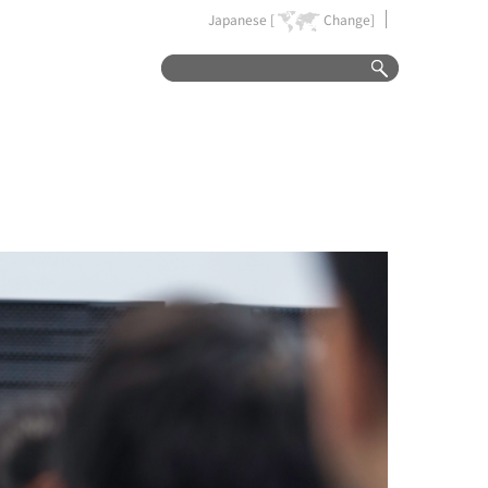
Japanese [
Change]