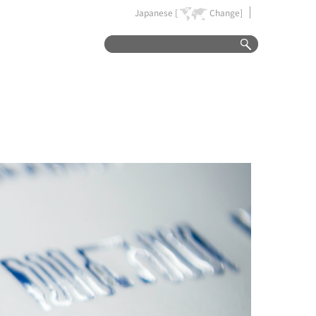
Japanese [
Change]