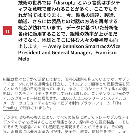
技術の世界では「disrupt」という言葉はポジテ
ィブな意味で使われることが多く、ここでもそ
れが当てはまります。 今、製品の調達、製造、
輸送、さらには製品との対話の方法を再考する
機会が訪れています。 データに基づいた分析を
各所に適用することで、組織の効率が上がるだ
けでなく、地球とそこに住む人々の幸福度も向
上します。 — Avery Dennison SmartracのVice
President and General Manager、Francisco
Melo
組織は様々な分野で活動しており、個別の課題を抱えていますが、サプラ
イチェーンにおける透明性を確立し、それによって顧客との信頼関係を築
くという共通の目的を持っています。 また、このショートフィルムの撮
影は、サステナビリティを考慮して行われました。コンテンツは地元のフ
ィルムクルーと一緒に撮影され、18,000人以上のフリーランスフィルム
メーカーのコミュニティをつなぐビデオ制作プラットフォーム
「The
Smalls」
で制作されました。
デジタルID技術の導入により、すべての製品に対してトレーサブルなアイ
デンティティを提供することが可能となり、原材料から最終製品、、そし
てその先の過程においても透明性を実現することができます。 その結
果、消費者には最高水準の可視性、安全性、教育、信頼性を提供し、企