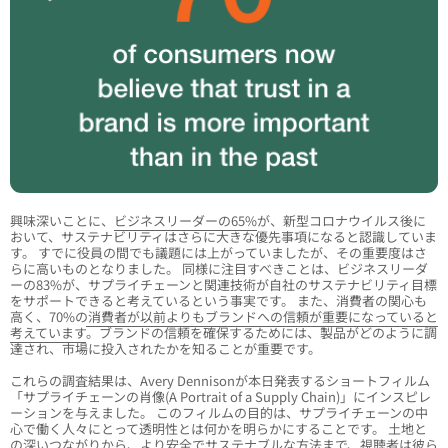
興味深いことに、
ビジネスリーダーの65%
が、新型コロナウイルス後に
おいて、サステナビリティはさらに大きな優先事項になると認識していま
す。 すでに役員の間でも議題には上がっていましたが、その重要度はさ
らに高いものとなりました。 同様に注目すべきことは、ビジネスリーダ
ーの83%が、サプライチェーンと関連技術が自社のサステナビリティ目標
をサポートできると考えているという事実です。 また、消費者の関心も
高く、
70%の消費者が以前よりもブランドへの信頼が重要になっていると
考えています
。ブランドの信頼を確保するためには、製品がどのように調
達され、市場に投入されたかを知ることが重要です。
これらの調査結果は、Avery Dennisonが本日発表するショートフィルム
「サプライチェーンの肖像(A Portrait of a Supply Chain)」にインスピレ
ーションを与えました。 このフィルムの目的は、サプライチェーンの中
心で働く人々にとって透明性とは何かを明らかにすることです。 土地と
の深いつながりから、より安全でサステナブルな方法まで、視聴者は彼ら