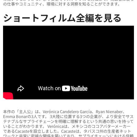
の仕事やコミュニティ、環境に対する洞察を知ることができます。
ショートフィルム全編を見る
本作の「主人公」は、Verónica Candelero García、Ryan Nienaber、
Emma Bonarの3人です。 3大陸に位置する3つの企業が、より安全でサス
テナブルなサプライチェーンを明確に理解するという共通の思いを持って
いることがわかります。 Verónicaは、メキシコのココアバターメーカー
であるCacasteを設立しました。Cacasteは、タバスコ州の生産者ネット
ワークと非常に密接な関係を築いており、サプライチェーンにおける信頼