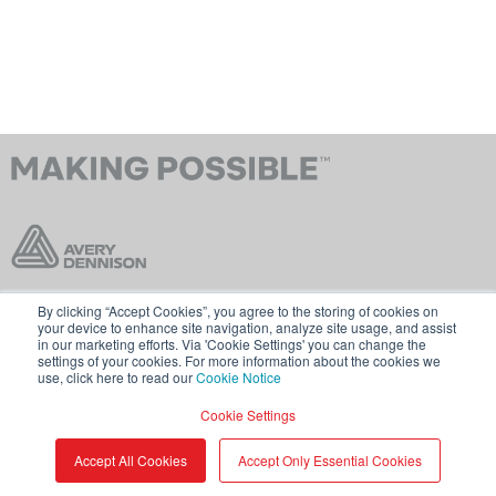
By clicking “Accept Cookies”, you agree to the storing of cookies on
お問い合わせ
販売規約
your device to enhance site navigation, analyze site usage, and assist
in our marketing efforts. Via 'Cookie Settings' you can change the
Cookieポリシー
一般データ保護規則
settings of your cookies. For more information about the cookies we
use, click here to read our
Cookie Notice
averydennison.comにアクセス
Cookie Settings
シェア
© 2026 AVERY DENNISON CORPORATION
Accept All Cookies
Accept Only Essential Cookies