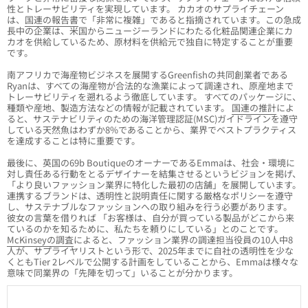
性とトレーサビリティを実現しています。 カカオのサプライチェーン
は、
国連の報告書
で「非常に複雑」であると指摘されています。この急成
長中の企業は、米国からニュージーランドにわたる化粧品関連企業にカ
カオを供給しているため、原材料を供給元で独自に特定することが重要
です。
南アフリカで海産物ビジネスを展開するGreenfishの共同創業者である
Ryanは、すべての海産物が合法的な漁業によって調達され、原産地まで
トレーサビリティを遡れるよう徹底しています。 すべてのパッケージに、
種類や産地、製造方法などの情報が記載されています。
国連の推計
によ
ると、サステナビリティのための海洋管理認証(MSC)ガイドラインを遵守
している天然魚はわずか8%であることから、業界でベストプラクティス
を達成することは特に重要です。
最後に、英国の69b BoutiqueのオーナーであるEmmaは、社会・環境に
対し責任ある行動をとるデザイナーを結集させるというビジョンを掲げ、
「より良いファッション業界に特化した最初の店舗」を展開しています。
連携するブランドは、透明性と説明責任に関する厳格なポリシーを遵守
し、サステナブルなファッションへの取り組みを行う必要があります。
彼女の言葉を借りれば 「お客様は、自分が買っている製品がどこから来
ているのかを知るために、私たちを頼りにしている」とのことです。
McKinseyの調査
によると、ファッション業界の調達担当役員の10人中8
人が、サプライヤリストという形で、2025年までに自社の透明性を少な
くともTier 2レベルで公開する計画をしていることから、Emmaは様々な
意味で同業界の「先陣を切って」いることが分かります。