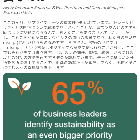
Avery Dennison SmartracのVice President and General Manager、
Francisco Melo
ここ数ヶ月、サプライチェーンの重要性が叫ばれています。 トレーサビ
リティと透明性について職場で話し合ったことが、家族や友人との間でも
同じように話題になるなんて、考えたこともありませんでした。 しか
し、これこそが新型コロナウイルスの流行の影響であり、私たちの生活を
disrupt(混乱)させるものなのです。 もちろん、技術の世界では
「disrupt」という言葉はポジティブな意味で使われることが多く、ここ
でもそれが当てはまります。 今、製品の調達、製造、輸送、さらには製
品との対話の方法を再考する機会が訪れています。 データに基づいた分
析を各所に適用することで、組織の効率が上がるだけでなく、地球とそこ
に住む人々の幸福度も向上します。