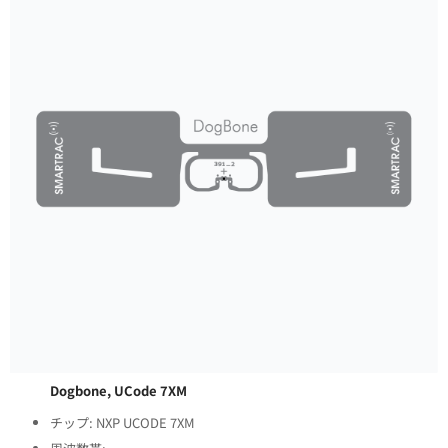
Dogbone, UCode 7XM
チップ: NXP UCODE 7XM