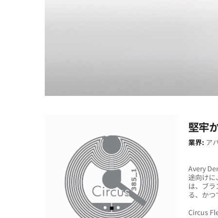
堅牢
業界:
ア
Avery 
途向けに、
は、ブラ
る、かつ
Circu