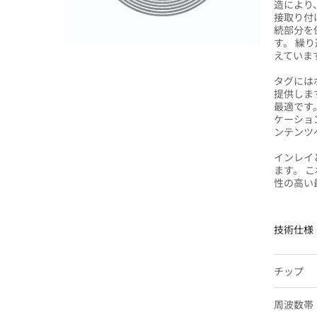
造により
接取り付け
続部分を
す。 繰
えていま
タグにはボ
提供します
最適です。
ケーショ
ンテンツ
インレイと
ます。 
性の高い
技術仕様
チップ
周波数帯