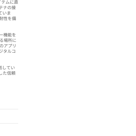
イテムに直
ンテナの接
ていま
耐性を備
ラー機能を
れる場所に
くのアプリ
ジタルコ
準拠してい
した信頼