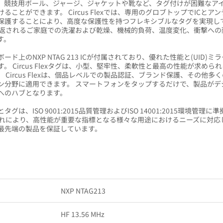
、競技用ボール、ジャージ、ジャケットや靴など、タグ付けが困難なア
ることができます。 Circus Flexでは、専用のグロブトップでICとア
保護することにより、高度な保護性を持つフレキシブルなタグを実現し
り返されるご家庭での洗濯および乾燥、機械的負荷、温度変化、衝撃への
す。
ード上のNXP NTAG 213 ICが付属されており、優れた性能と(UID)ミ
。 Circus Flexタグは、小型、堅牢性、柔軟性と最高の性能が求めら
 Circus Flexは、個品レベルでの製品認証、ブランド保護、その他多
ン分野に適用できます。 スマートフォンをタップするだけで、製品がデ
へのハブとなります。
タグは、ISO 9001:2015品質管理およびISO 14001:2015環境管理に
これにより、高性能が重要な指標となる様々な用途におけるニーズに対応
最先端の製品を保証しています。
NXP NTAG213
HF 13.56 MHz