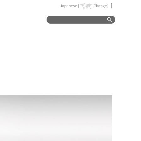
Japanese [
Change]