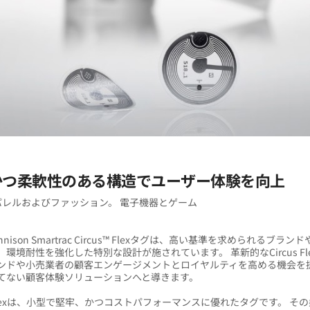
かつ柔軟性のある構造でユーザー体験を向上
パレルおよびファッション。 電子機器とゲーム
Dennison Smartrac Circus™ Flexタグは、高い基準を求められるブラン
環境耐性を強化した特別な設計が施されています。 革新的なCircus Fl
ンドや小売業者の顧客エンゲージメントとロイヤルティを高める機会を
てない顧客体験ソリューションへと導きます。
s Flexは、小型で堅牢、かつコストパフォーマンスに優れたタグです。 そ