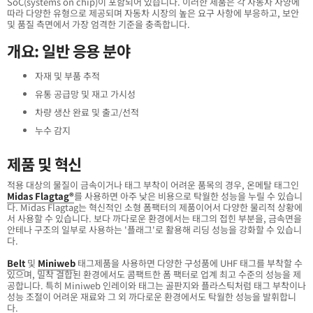
SoC(systems on chip)이 포함되어 있습니다. 이러한 제품은 각 자동차 사양에
따라 다양한 유형으로 제공되며 자동차 시장의 높은 요구 사항에 부응하고, 보안
및 품질 측면에서 가장 엄격한 기준을 충족합니다.
개요: 일반 응용 분야
자재 및 부품 추적
유통 공급망 및 재고 가시성
차량 생산 완료 및 출고/선적
누수 감지
제품 및 혁신
적용 대상의 물질이 금속이거나 태그 부착이 어려운 품목의 경우, 온메탈 태그인
Midas Flagtag®
를 사용하면 아주 낮은 비용으로 탁월한 성능을 누릴 수 있습니
다. Midas Flagtag는 혁신적인 소형 폼팩터의 제품이어서 다양한 물리적 상황에
서 사용할 수 있습니다. 보다 까다로운 환경에서는 태그의 접힌 부분을, 금속면을
안테나 구조의 일부로 사용하는 '플래그'로 활용해 리딩 성능을 강화할 수 있습니
다.
Belt
및
Miniweb
태그제품을 사용하면 다양한 구성품에 UHF 태그를 부착할 수
있으며, 밀착 결합된 환경에서도 콤팩트한 폼 팩터로 업계 최고 수준의 성능을 제
공합니다. 특히 Miniweb 인레이와 태그는 골판지와 플라스틱처럼 태그 부착이나
성능 조절이 어려운 재료와 그 외 까다로운 환경에서도 탁월한 성능을 발휘합니
다.