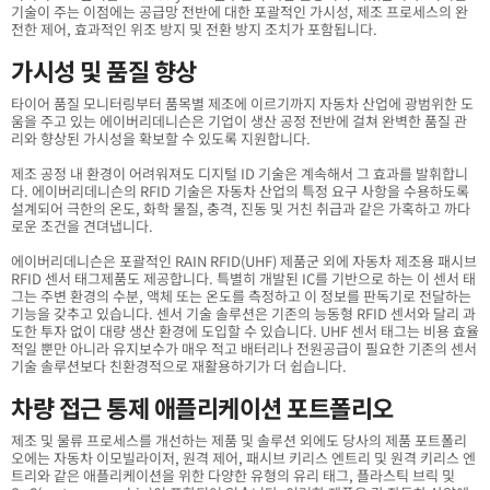
기술이 주는 이점에는 공급망 전반에 대한 포괄적인 가시성, 제조 프로세스의 완
전한 제어, 효과적인 위조 방지 및 전환 방지 조치가 포함됩니다.
가시성 및 품질 향상
타이어 품질 모니터링부터 품목별 제조에 이르기까지 자동차 산업에 광범위한 도
움을 주고 있는 에이버리데니슨은 기업이 생산 공정 전반에 걸쳐 완벽한 품질 관
리와 향상된 가시성을 확보할 수 있도록 지원합니다.
제조 공정 내 환경이 어려워져도 디지털 ID 기술은 계속해서 그 효과를 발휘합니
다. 에이버리데니슨의 RFID 기술은 자동차 산업의 특정 요구 사항을 수용하도록
설계되어 극한의 온도, 화학 물질, 충격, 진동 및 거친 취급과 같은 가혹하고 까다
로운 조건을 견뎌냅니다.
에이버리데니슨은 포괄적인 RAIN RFID(UHF) 제품군 외에 자동차 제조용 패시브
RFID 센서 태그제품도 제공합니다. 특별히 개발된 IC를 기반으로 하는 이 센서 태
그는 주변 환경의 수분, 액체 또는 온도를 측정하고 이 정보를 판독기로 전달하는
기능을 갖추고 있습니다. 센서 기술 솔루션은 기존의 능동형 RFID 센서와 달리 과
도한 투자 없이 대량 생산 환경에 도입할 수 있습니다. UHF 센서 태그는 비용 효율
적일 뿐만 아니라 유지보수가 매우 적고 배터리나 전원공급이 필요한 기존의 센서
기술 솔루션보다 친환경적으로 재활용하기가 더 쉽습니다.
차량 접근 통제 애플리케이션 포트폴리오
제조 및 물류 프로세스를 개선하는 제품 및 솔루션 외에도 당사의 제품 포트폴리
오에는 자동차 이모빌라이저, 원격 제어, 패시브 키리스 엔트리 및 원격 키리스 엔
트리와 같은 애플리케이션을 위한 다양한 유형의 유리 태그, 플라스틱 브릭 및