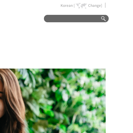
Korean [
Change]