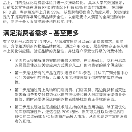
品上，目的是优化消费者体验并进一步推动转化。 奥本大学的数据显示，
目前服装零售商在没有 RFID 的情况下拥有 65% 的库存精准率。 在部署
RFID 后，库存精准率上升到 99%。 从品牌和零售商的角度来看，关键指标
是为了提高库存准确性和品牌安全性，以创造更令人满意的全渠道购物体
验，专注于最大限度提高便利性和实用性。
满足消费者需求 – 甚至更多
有了艾利丹尼森数字 ID 技术，品牌和零售商可以满足消费者需求，即简
单、方便和透明的购物和品牌体验。 通过利用 RFID，服装零售商正在从根
本上优化供应链，验证品牌的完整性，并让客户享受世界级的消费体验。
全面的无接触解决方案能带来最大效益，在此基础上，艾利丹尼森
的愿景是使这些关键应用方式贯穿从工厂到消费者的整个供应链：
第一步是让所有的产品在源头进行 RFID 标记，并从工厂到分销中心
和门店做好相应准备，以最大限度地提高整个供应链的库存准确
性。
第二步是通过网上购物和门店提货、门店发货、路边提货和当天送
货等新消费者交付趋势优化供应链运营和最大限度提高全渠道业务
价值，同时还要确保店内的购物者能够找到真正寻找的东西。
第三步是发现这些无接触技术所支持的其他应用功能。除了更优化
的库存精准性外，还这包括 POS 结账、损失可见性以及通过启用
EPC 的二维码或 NFC 标签将产品投入市场，从而实现更丰富的消费
者的互动。