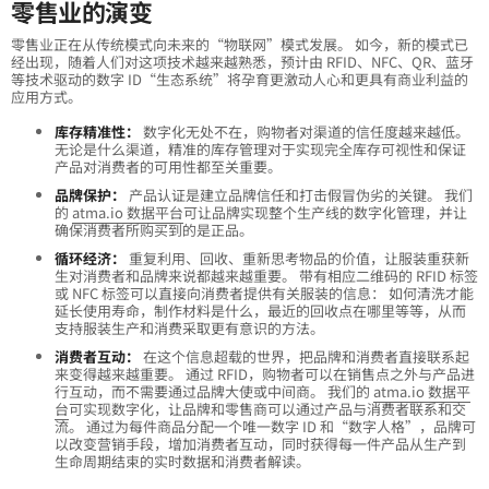
零售业的演变
零售业正在从传统模式向未来的“物联网”模式发展。 如今，新的模式已
经出现，随着人们对这项技术越来越熟悉，预计由 RFID、NFC、QR、蓝牙
等技术驱动的数字 ID“生态系统”将孕育更激动人心和更具有商业利益的
应用方式。
库存精准性：
数字化无处不在，购物者对渠道的信任度越来越低。
无论是什么渠道，精准的库存管理对于实现完全库存可视性和保证
产品对消费者的可用性都至关重要。
品牌保护：
产品认证是建立品牌信任和打击假冒伪劣的关键。 我们
的
atma.io 数据平台
可让品牌实现整个生产线的数字化管理，并让
确保消费者所购买到的是正品。
循环经济：
重复利用、回收、重新思考物品的价值，让服装重获新
生对消费者和品牌来说都越来越重要。 带有相应二维码的 RFID 标签
或 NFC 标签可以直接向消费者提供有关服装的信息： 如何清洗才能
延长使用寿命，制作材料是什么，最近的回收点在哪里等等，从而
支持服装生产和消费采取更有意识的方法。
消费者互动：
在这个信息超载的世界，把品牌和消费者直接联系起
来变得越来越重要。 通过 RFID，购物者可以在销售点之外与产品进
行互动，而不需要通过品牌大使或中间商。 我们的
atma.io 数据平
台
可实现数字化，让品牌和零售商可以通过产品与消费者联系和交
流。 通过为每件商品分配一个唯一数字 ID 和“数字人格”，品牌可
以改变营销手段，增加消费者互动，同时获得每一件产品从生产到
生命周期结束的实时数据和消费者解读。