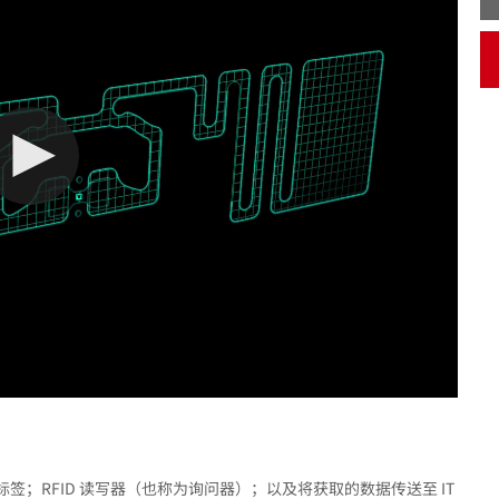
能标签；RFID 读写器（也称为询问器）；以及将获取的数据传送至 IT