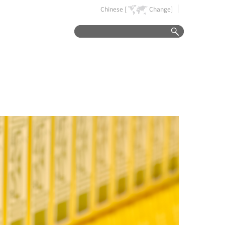
Chinese [
Change]