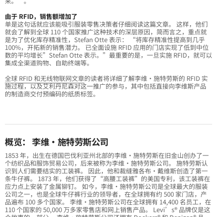
来。”。
由于 RFID，销售额增加了
单是这句话就应该能吸引服装零售决策者仔细阅读这篇文章。 这样，他们
就会了解到全球 110 个国家推广这种技术的深层原因，简而言之，重点就
是为了优化库存精准性，Stefan Otte 表示： “将库存精准性提高到几乎
100%，开拓新的销售潜力。 已全面设施 RFID 应用的门店实现了低到中位
数的平均增长”Stefan Otte 表示。”最重要的是，一旦实施 RFID，就可以
集成全渠道购物、自助终端等。
全球 RFID 和无线物联网文章
的读者将详细了解李维·施特劳斯的 RFID 实
施过程，以及艾利丹尼森对这一推广的参与，其中包括直接向李维斯产品
的制造商交付预编码的纸质标签。
概览： 李维·施特劳斯公司
1853 年，出生在德国巴伐利亚州北部的李维·施特劳斯在旧金山创办了一
个纺织品和服饰贸易公司，后来被称为李维·施特劳斯公司。 施特劳斯认
识到人们需要结实的工装裤。 因此，他和裁缝雅各布·戴维斯创造了第一
条牛仔裤。 1873 年，他们获得了“高腰工装裤”的美国专利，该工装裤在
应力点上安装了金属铆钉。 如今，李维·施特劳斯公司是全球最大的服装
公司之一，也是全球牛仔裤行业的领导者，在全球拥有约 500 家门店，产
品遍布 100 多个国家。 李维·施特劳斯公司在全球拥有 14,400 名员工，在
110 个国家的 50,000 万多家零售店和网上销售产品。 Levi’s® 品牌仅是这