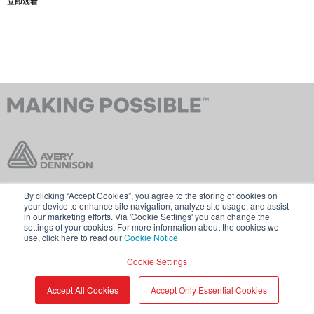
立即观看
By clicking “Accept Cookies”, you agree to the storing of cookies on
联系我们
条款和条件
your device to enhance site navigation, analyze site usage, and assist
in our marketing efforts. Via 'Cookie Settings' you can change the
Cookie 政策
GDPR
settings of your cookies. For more information about the cookies we
use, click here to read our
Cookie Notice
访问 averydennison.com
Cookie Settings
分享
© 2026 艾利丹尼森公司。
Accept All Cookies
Accept Only Essential Cookies