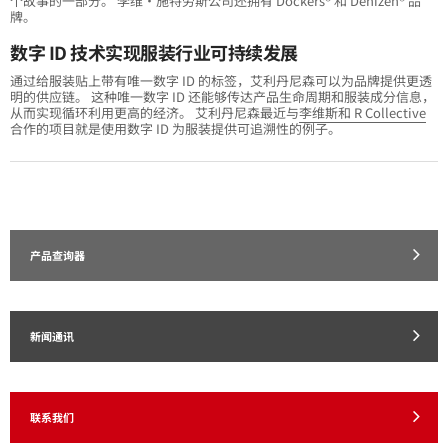
个故事的一部分。 李维·施特劳斯公司还拥有 Dockers® 和 Denizen® 品
牌。
数字 ID 技术实现服装行业可持续发展
通过给服装贴上带有唯一数字 ID 的标签，艾利丹尼森可以为品牌提供更透
明的供应链。 这种唯一数字 ID 还能够传达产品生命周期和服装成分信息，
从而实现循环利用更高的经济。 艾利丹尼森最近与
李维斯和 R Collective
合作的项目就是使用数字 ID 为服装提供可追溯性的例子。
产品查询器
新闻通讯
联系我们