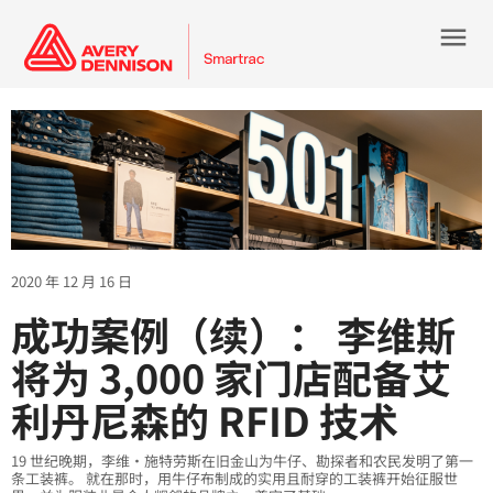
menu
2020 年 12 月 16 日
成功案例（续）： 李维斯
将为 3,000 家门店配备艾
利丹尼森的 RFID 技术
19 世纪晚期，李维·施特劳斯在旧金山为牛仔、勘探者和农民发明了第一
条工装裤。 就在那时，用牛仔布制成的实用且耐穿的工装裤开始征服世