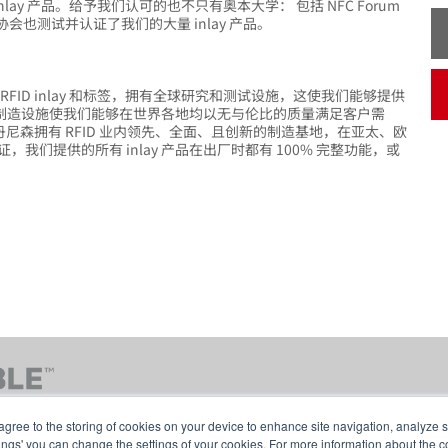
lay 产品。给予我们认可的也不只有奥本大学： 包括 NFC Forum
会也测试并认证了我们的大量 inlay 产品。
ID inlay 和标签，拥有全球研究和测试设施，这使我们能够提供
ay 制造设施使我们能够在世界各地均以无与伦比的质量满足客户需
利丹尼森拥有 RFID 业内领先、全面、且创新的制造基地，在亚太、欧
们提供的所有 inlay 产品在出厂时都有 100% 完整功能，或
agree to the storing of cookies on your device to enhance site navigation, analyze s
tings' you can change the settings of your cookies. For more information about the c