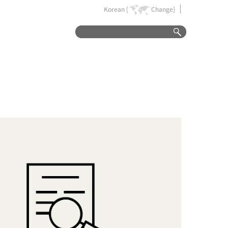
Korean [
Change]