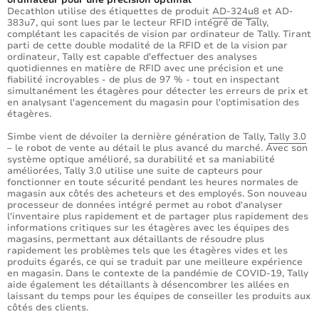
ordinateur pour une précision optimal
Decathlon utilise des étiquettes de produit
AD-324u8
et AD-
383u7, qui sont lues par le lecteur RFID intégré de Tally,
complétant les capacités de vision par ordinateur de Tally. Tirant
parti de cette double modalité de la RFID et de la vision par
ordinateur, Tally est capable d'effectuer des analyses
quotidiennes en matière de RFID avec une précision et une
fiabilité incroyables - de plus de 97 % - tout en inspectant
simultanément les étagères pour détecter les erreurs de prix et
en analysant l'agencement du magasin pour l'optimisation des
étagères.
Simbe vient de dévoiler la dernière génération de Tally,
Tally 3.0
– le robot de vente au détail le plus avancé du marché. Avec son
système optique amélioré, sa durabilité et sa maniabilité
améliorées, Tally 3.0 utilise une suite de capteurs pour
fonctionner en toute sécurité pendant les heures normales de
magasin aux côtés des acheteurs et des employés. Son nouveau
processeur de données intégré permet au robot d'analyser
l'inventaire plus rapidement et de partager plus rapidement des
informations critiques sur les étagères avec les équipes des
magasins, permettant aux détaillants de résoudre plus
rapidement les problèmes tels que les étagères vides et les
produits égarés, ce qui se traduit par une meilleure expérience
en magasin. Dans le contexte de la pandémie de COVID-19, Tally
aide également les détaillants à désencombrer les allées en
laissant du temps pour les équipes de conseiller les produits aux
côtés des clients.