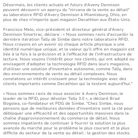
Désormais, les clients actuels et futurs d'Aveny Dennison
peuvent découvrir un aperçu du "nirvana de la vente au détail"
au laboratoire RFID d'Avery Dennison à Miamisburg, Ohio, en
plus de chez n'importe quel magasin Decathlon aux États-Unis.
Francisco Melo, vice-président et directeur général d'Avery
Dennison Smartrac, déclare : « Nous sommes ravis d'accueillir la
dernière itération Tally de Simbe dans notre laboratoire RFID.
Nous croyons en un avenir où chaque article physique a une
identité numérique unique, et la valeur qu'il offre en magasin est
liée à la fois à la précision et à l'efficacité de l'infrastructure de
lecture. Nous voyons l'intérêt pour nos clients, qui ont adopté ou
envisagent d'adopter la technologie RFID dans leurs magasins,
d'utiliser une solution d'inventaire autonome, comme Tally, dans
des environnements de vente au détail complexes. Nous
constatons un intérêt croissant pour la technologie avec des
clients importants comme Decathlon qui la testent aujourd'hui."
« Nous sommes ravis de nous associer à Avery Dennison, le
leader de la RFID, pour dévoiler Tally 3.0 », a déclaré Brad
Bogolea, co-fondateur et PDG de Simbe. "Chez Simbe, nous
pensons que de meilleures données d'inventaire sont la clé pour
débloquer une efficacité et des opportunités massives dans la
chaîne d'approvisionnement du commerce de détail. Nous
sommes impatients de continuer à fournir la solution la plus
avancée du marché pour le problème le plus courant et le plus
difficile du secteur de la vente au détail : la gestion des stocks.