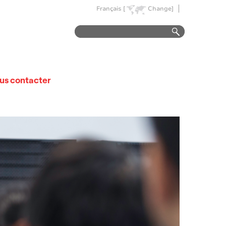
Français [
Change]
us contacter