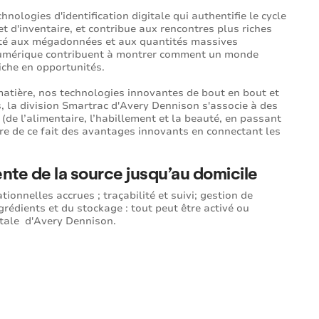
ologies d'identification digitale qui authentifie le cycle
et d'inventaire, et contribue aux rencontres plus riches
té aux mégadonnées et aux quantités massives
n numérique contribuent à montrer comment un monde
iche en opportunités.
atière, nos technologies innovantes de bout en bout et
, la division Smartrac d'Avery Dennison s'associe à des
 (de l’alimentaire, l’habillement et la beauté, en passant
ffre de ce fait des avantages innovants en connectant les
ente de la source jusqu’au domicile
ionnelles accrues ; traçabilité et suivi; gestion de
ngrédients et du stockage : tout peut être activé ou
gitale d'Avery Dennison.